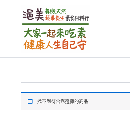
跳
至
主
要
內
容
找不到符合您選擇的商品