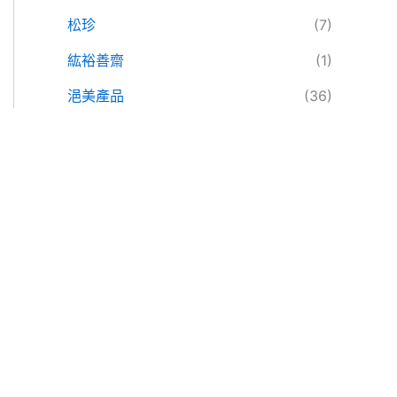
松珍
(7)
紘裕善齋
(1)
浥美產品
(36)