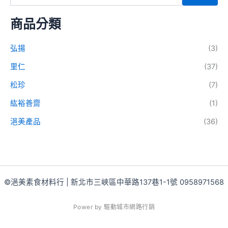
商品分類
弘揚
(3)
里仁
(37)
松珍
(7)
紘裕善齋
(1)
浥美產品
(36)
©浥美素食材料行 | 新北市三峽區中華路137巷1-1號 0958971568
P
o
w
e
r
b
y
驅
動
城
市
網
路
行
銷