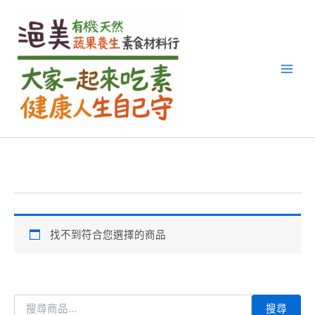
搜
跳
尋
至
關
主
鍵
要
字
內
:
容
找不到符合您選擇的商品
搜尋