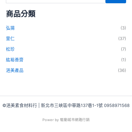
商品分類
弘揚
(3)
里仁
(37)
松珍
(7)
紘裕善齋
(1)
浥美產品
(36)
©浥美素食材料行 | 新北市三峽區中華路137巷1-1號 0958971568
P
o
w
e
r
b
y
驅
動
城
市
網
路
行
銷