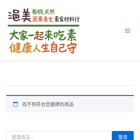
搜
跳
尋
至
關
主
鍵
要
字
內
:
容
找不到符合您選擇的商品
搜尋