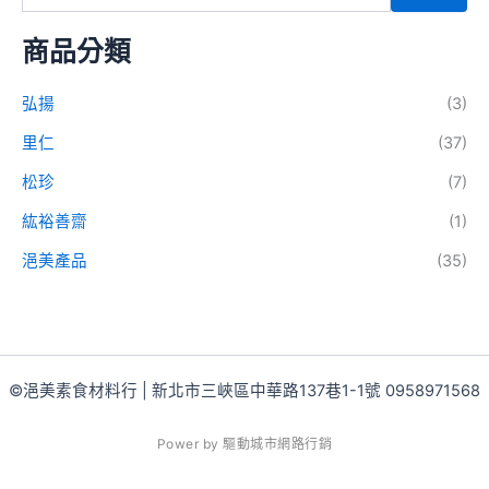
商品分類
弘揚
(3)
里仁
(37)
松珍
(7)
紘裕善齋
(1)
浥美產品
(35)
©浥美素食材料行 | 新北市三峽區中華路137巷1-1號 0958971568
P
o
w
e
r
b
y
驅
動
城
市
網
路
行
銷