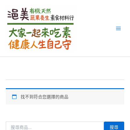
搜
跳
尋
至
關
主
鍵
要
字
內
:
容
找不到符合您選擇的商品
搜尋