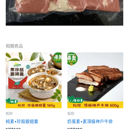
相關商品
松珍
松珍
純素•珍菇銀翅羹
奶蛋素•素頂級神戶牛排