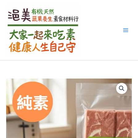
搜
跳
尋
至
關
主
鍵
要
字
內
:
容