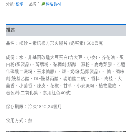
分類:
松珍
品牌：
料理食材
描述
品名：松珍 – 素培根方形火腿片 (奶蛋素) 500公克
成份：水、非基因改造大豆蛋白(含大豆、小麥)、芥花油、蛋
白粉(蛋製品)、蒟蒻粉、黏稠劑(磷酸二澱粉、鹿角菜膠、乙醯
化磷酸二澱粉、玉米糖膠) 、鹽、奶粉(奶類製品) 、 糖、調味
劑(胺基乙酸、DL-胺基丙酸、琥珀酸二鈉)、香料、肉桂、大
茴香、小茴香、陳皮、花椒、甘草、小麥澱粉、植物纖維 、
著色劑(二氧化鈦、食用紅色40號)
保存期限：冷凍18℃,24個月
食用方式：煎