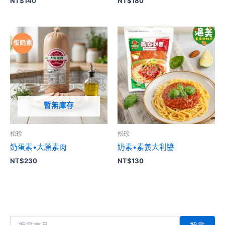
NT$
140
NT$
180
暫無庫存
松珍
松珍
奶蛋素•大願素肉
奶素•素義大利醬
NT$
230
NT$
130