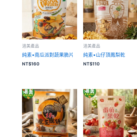
浥美產品
浥美產品
純素•南瓜派對蔬果脆片
純素•山仔頂鳳梨乾
NT$
160
NT$
110