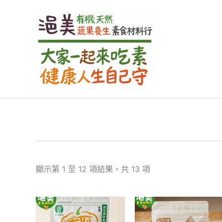
跳
至
主
要
內
容
顯示第 1 至 12 項結果，共 13 項