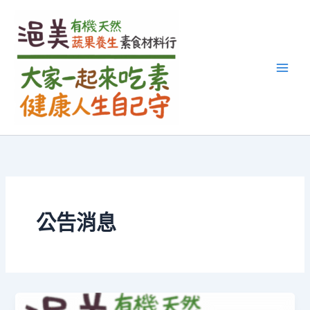
跳
至
主
要
內
容
公告消息