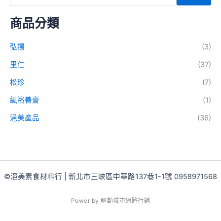
商品分類
弘揚
(3)
里仁
(37)
松珍
(7)
紘裕善齋
(1)
浥美產品
(36)
©浥美素食材料行 | 新北市三峽區中華路137巷1-1號 0958971568
P
o
w
e
r
b
y
驅
動
城
市
網
路
行
銷