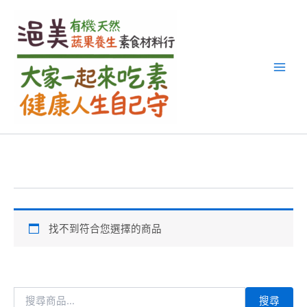
搜
跳
尋
至
關
主
鍵
要
字
內
:
容
找不到符合您選擇的商品
搜尋