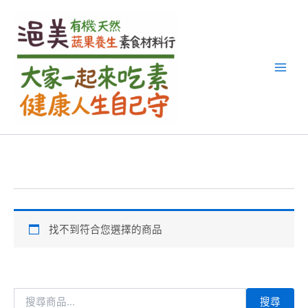
搜
跳
尋
至
關
主
鍵
要
字
內
:
容
找不到符合您選擇的商品
搜尋