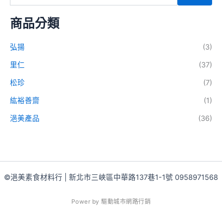
商品分類
弘揚
(3)
里仁
(37)
松珍
(7)
紘裕善齋
(1)
浥美產品
(36)
©浥美素食材料行 | 新北市三峽區中華路137巷1-1號 0958971568
P
o
w
e
r
b
y
驅
動
城
市
網
路
行
銷