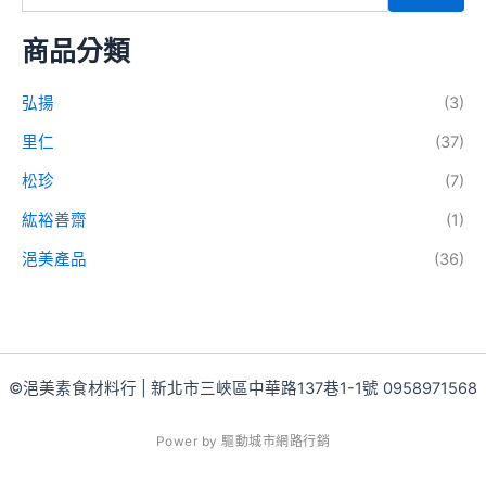
商品分類
弘揚
(3)
里仁
(37)
松珍
(7)
紘裕善齋
(1)
浥美產品
(36)
©浥美素食材料行 | 新北市三峽區中華路137巷1-1號 0958971568
P
o
w
e
r
b
y
驅
動
城
市
網
路
行
銷