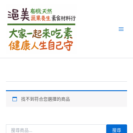
搜
跳
尋
至
關
主
鍵
要
字
內
:
容
找不到符合您選擇的商品
搜尋