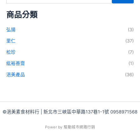
商品分類
弘揚
(3)
里仁
(37)
松珍
(7)
紘裕善齋
(1)
浥美產品
(36)
©浥美素食材料行 | 新北市三峽區中華路137巷1-1號 0958971568
P
o
w
e
r
b
y
驅
動
城
市
網
路
行
銷