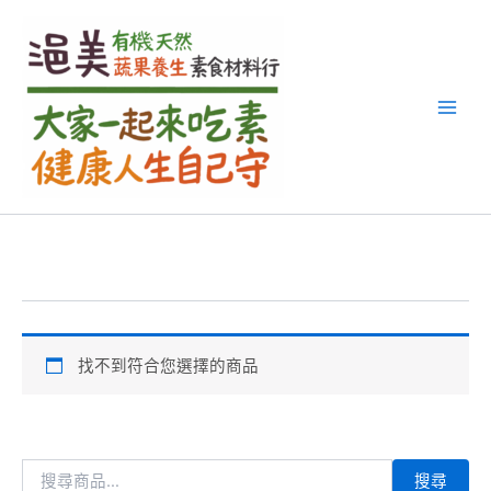
搜
跳
尋
至
關
主
鍵
要
字
內
:
容
找不到符合您選擇的商品
搜尋