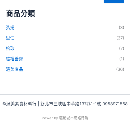
商品分類
弘揚
(3)
里仁
(37)
松珍
(7)
紘裕善齋
(1)
浥美產品
(36)
©浥美素食材料行 | 新北市三峽區中華路137巷1-1號 0958971568
P
o
w
e
r
b
y
驅
動
城
市
網
路
行
銷