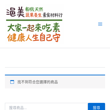
搜
跳
尋
至
關
主
鍵
要
字
內
:
容
找不到符合您選擇的商品
搜尋