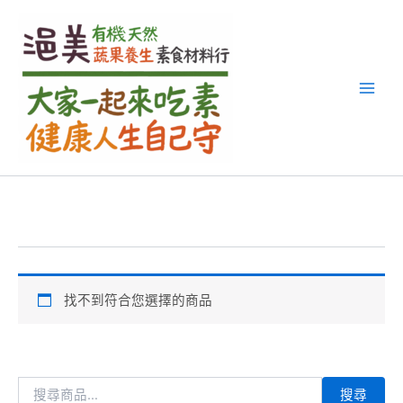
搜
跳
尋
至
關
主
鍵
要
字
內
:
容
找不到符合您選擇的商品
搜尋