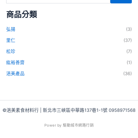
商品分類
弘揚
(3)
里仁
(37)
松珍
(7)
紘裕善齋
(1)
浥美產品
(36)
©浥美素食材料行 | 新北市三峽區中華路137巷1-1號 0958971568
P
o
w
e
r
b
y
驅
動
城
市
網
路
行
銷