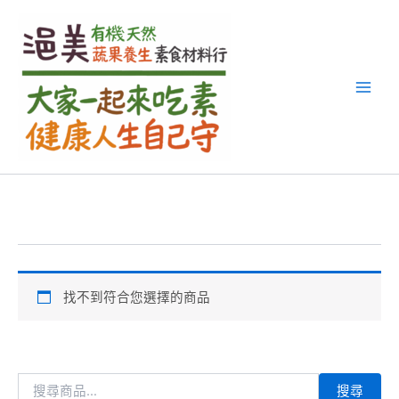
搜
跳
尋
至
關
主
鍵
要
字
內
:
容
找不到符合您選擇的商品
搜尋