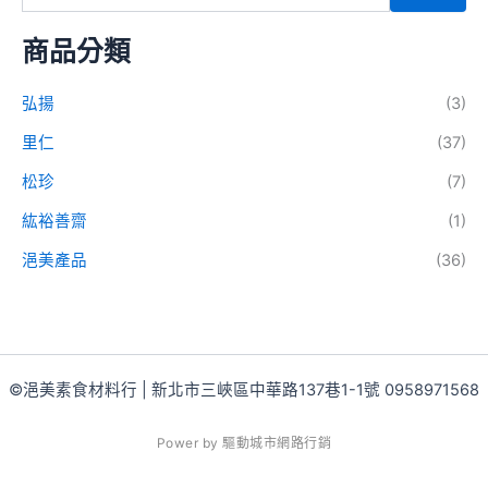
商品分類
弘揚
(3)
里仁
(37)
松珍
(7)
紘裕善齋
(1)
浥美產品
(36)
©浥美素食材料行 | 新北市三峽區中華路137巷1-1號 0958971568
P
o
w
e
r
b
y
驅
動
城
市
網
路
行
銷