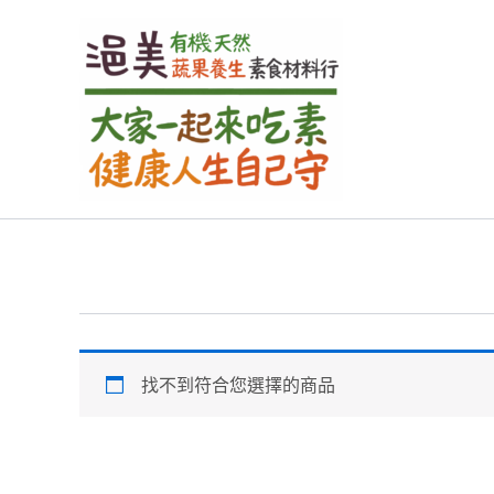
跳
至
主
要
內
容
找不到符合您選擇的商品