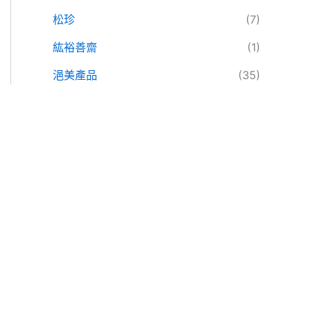
松珍
(7)
紘裕善齋
(1)
浥美產品
(35)