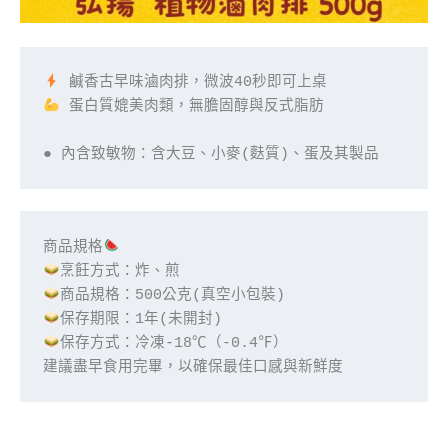
 蛋白質媲美肉類，無膽固醇與反式脂肪

● 內含致敏物：含大豆、小麥(麩質)、蛋及其製品
商品規格
保存方式：冷凍-18℃（-0.4℉）

建議盡早食用完畢，以確保最佳口感與新鮮度