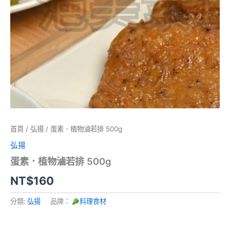
首頁
/
弘揚
/ 蛋素．植物滷若排 500g
弘揚
蛋素．植物滷若排 500g
NT$
160
分類:
弘揚
品牌：
料理食材