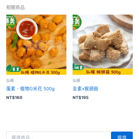
相關商品
弘揚
弘揚
蛋素．植物G米花 500g
全素•猴頭菇
NT$
160
NT$
195
搜尋