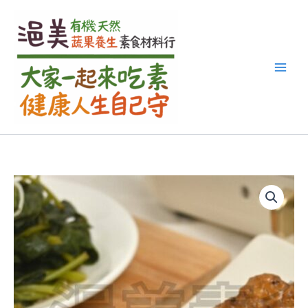
搜
跳
尋
至
關
主
鍵
要
字
內
:
容