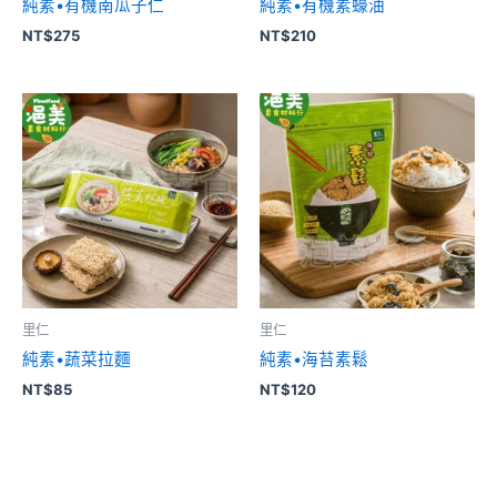
純素•有機南瓜子仁
純素•有機素蠔油
NT$
275
NT$
210
里仁
里仁
純素•蔬菜拉麵
純素•海苔素鬆
NT$
85
NT$
120