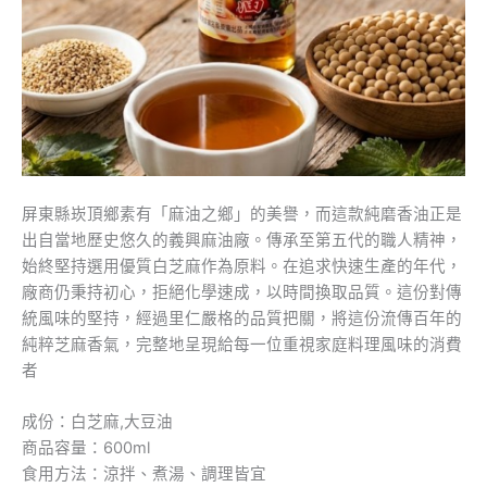
屏東縣崁頂鄉素有「麻油之鄉」的美譽，而這款純磨香油正是
出自當地歷史悠久的義興麻油廠。傳承至第五代的職人精神，
始終堅持選用優質白芝麻作為原料。在追求快速生產的年代，
廠商仍秉持初心，拒絕化學速成，以時間換取品質。這份對傳
統風味的堅持，經過里仁嚴格的品質把關，將這份流傳百年的
純粹芝麻香氣，完整地呈現給每一位重視家庭料理風味的消費
者
成份：白芝麻,大豆油
商品容量：600ml
食用方法：涼拌、煮湯、調理皆宜