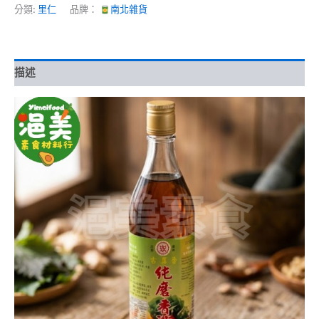
分類:
里仁
品牌：
南北雜貨
描述