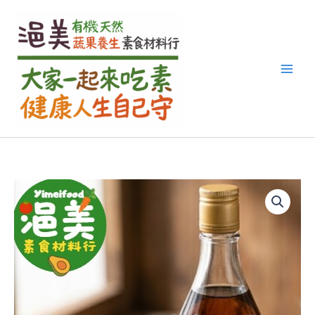
搜
跳
尋
至
關
主
鍵
要
字
內
:
容