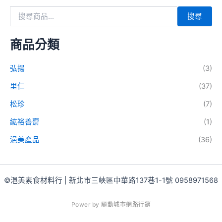
搜尋
商品分類
弘揚
(3)
里仁
(37)
松珍
(7)
紘裕善齋
(1)
浥美產品
(36)
©浥美素食材料行 | 新北市三峽區中華路137巷1-1號 0958971568
P
o
w
e
r
b
y
驅
動
城
市
網
路
行
銷