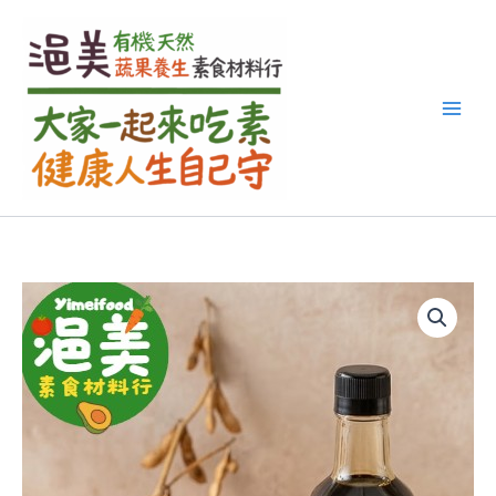
搜
跳
尋
至
關
主
鍵
要
字
內
:
容