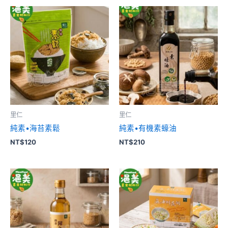
里仁
里仁
純素•海苔素鬆
純素•有機素蠔油
NT$
120
NT$
210