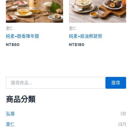
里仁
里仁
純素•醇香陳年醋
純素•麻油鮮蔬粥
NT$
60
NT$
180
搜尋
商品分類
弘揚
(3)
里仁
(37)