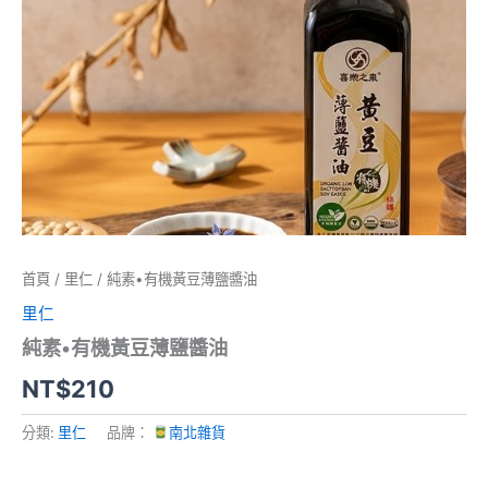
首頁
/
里仁
/ 純素•有機黃豆薄鹽醬油
里仁
純素•有機黃豆薄鹽醬油
NT$
210
分類:
里仁
品牌：
南北雜貨