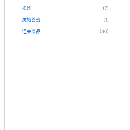
松珍
(7)
紘裕善齋
(1)
浥美產品
(36)