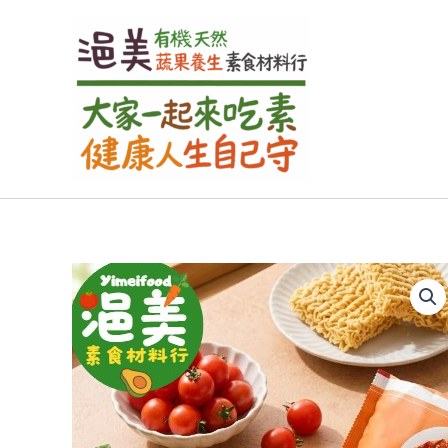
跳
至
主
要
內
容