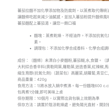
蕃茄拉麵不加化學添加物及防腐劑，以蒸煮取代傳統
讓麵條吃起來減少油膩感，並加入蕃茄粉提升麵條風
蕃茄麵配上蕃茄湯，讓您一飽口福
麵塊：蒸煮乾燥、不經油炸。不添加抗氧化
素。
調理包：不添加化學合成香料、化學合成調
成份：〔麵條〕未漂白小麥麵粉,蕃茄糊,水,食鹽。〔調理包
大利綜合香辛料(奧勒岡葉,羅勒葉,迷迭香葉,紅辣椒,馬郁
縮生育醇(抗氧化劑)〔蔬菜包〕高麗菜,胡蘿蔔,青豆仁
商品重量：420g
食用方法：1)將水放入鍋中煮沸。每一份麵塊600 c.c
包再煮1分鐘,即可美味上桌
保存期限：10個月，以實際出貨包裝上效期為準
保存方法：請置於陰涼乾燥處，避免陽光直射，開封後