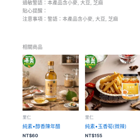
過敏警語：本產品含小麥, 大豆, 芝麻
貼心提醒：
注意事項：警語：本產品含小麥, 大豆, 芝麻
相關商品
里仁
里仁
純素•醇香陳年醋
純素•玉香筍(微辣)
NT$
60
NT$
155