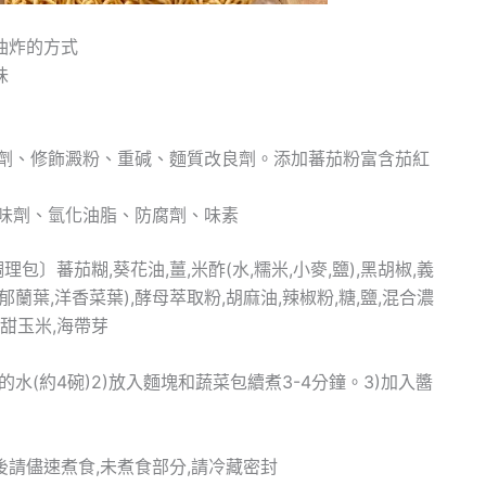
油炸的方式
味
劑、修飾澱粉、重碱、麵質改良劑。添加蕃茄粉富含茄紅
味劑、氫化油脂、防腐劑、味素
〕蕃茄糊,葵花油,薑,米酢(水,糯米,小麥,鹽),黑胡椒,義
蘭葉,洋香菜葉),酵母萃取粉,胡麻油,辣椒粉,糖,鹽,混合濃
,甜玉米,海帶芽
的水(約4碗)2)放入麵塊和蔬菜包續煮3-4分鐘。3)加入醬
請儘速煮食,未煮食部分,請冷藏密封