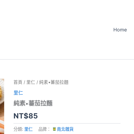
Home
首頁
/
里仁
/ 純素•蕃茄拉麵
里仁
純素•蕃茄拉麵
NT$
85
分類:
里仁
品牌：
南北雜貨