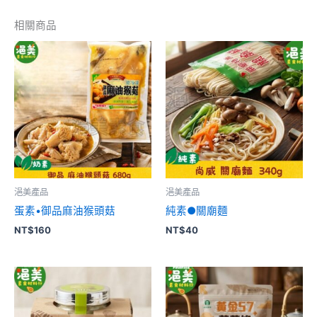
相關商品
浥美產品
浥美產品
蛋素•御品麻油猴頭菇
純素●關廟麵
NT$
160
NT$
40