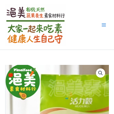
搜
跳
尋
至
關
主
鍵
要
字
內
:
容