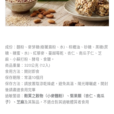
成份：麵粉、麥芽糖(樹薯澱粉、水)、棕櫚油、砂糖、黑糖(蔗
糖、糖蜜、水)、紅藜麥、蔓越莓乾、杏仁、南瓜子仁、芝
麻、小蘇打粉、酵母、食鹽。
商品重量：320公克 (12入)
食用方法：開封即食
保存期限：常溫10個月
保存方法：請放置陰涼乾燥處，避免高溫、陽光曝曬處，開封
後請盡速食用完畢
過敏警語：
麩質之穀物（小麥麵粉）、堅果類（杏仁、南瓜
子）、芝麻
及其製品，不適合對其過敏體質者食用