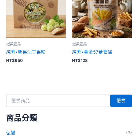
浥美產品
浥美產品
純素•聖果油甘果粉
純素•黃金57蕃薯條
NT$
650
NT$
128
搜尋
商品分類
弘揚
(3)