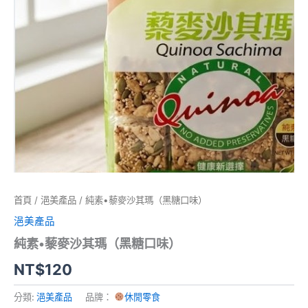
首頁
/
浥美產品
/ 純素•藜麥沙其瑪（黑糖口味）
浥美產品
純素•藜麥沙其瑪（黑糖口味）
NT$
120
分類:
浥美產品
品牌：
休閒零食