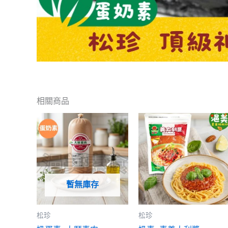
相關商品
暫無庫存
松珍
松珍