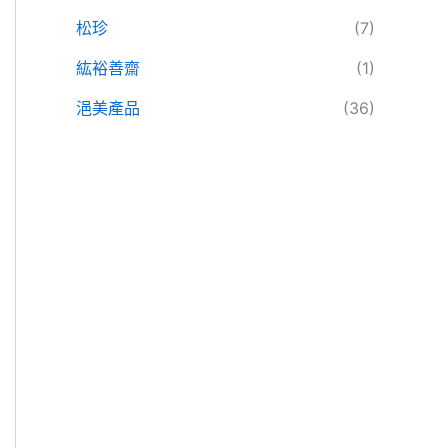
松珍
(7)
紘裕善齋
(1)
浥美產品
(36)