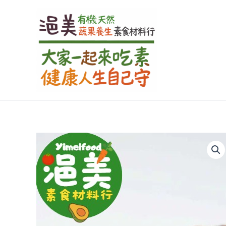
跳
至
主
要
內
容