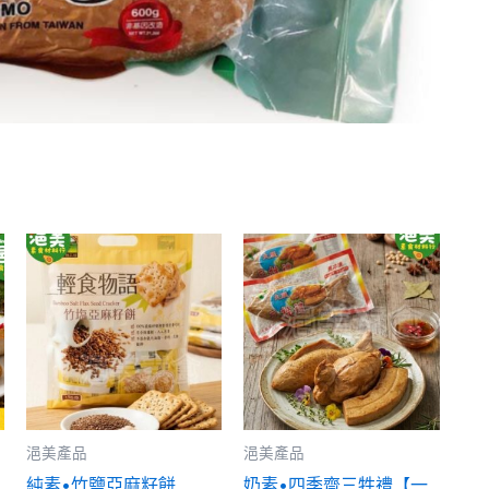
浥美產品
浥美產品
純素•竹鹽亞麻籽餅
奶素•四季齋三牲禮【一