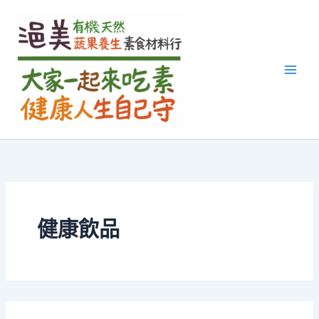
搜
跳
尋
至
關
主
鍵
要
字:
內
容
健康飲品