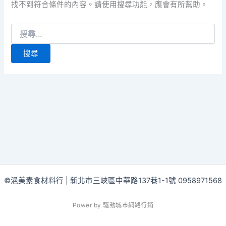
找不到符合條件的內容。請使用搜尋功能，應會有所幫助。
©浥美素食材料行 | 新北市三峽區中華路137巷1-1號 0958971568
P
o
w
e
r
b
y
驅
動
城
市
網
路
行
銷