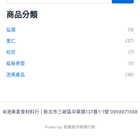
商品分類
弘揚
(3)
里仁
(37)
松珍
(7)
紘裕善齋
(1)
浥美產品
(36)
©浥美素食材料行 | 新北市三峽區中華路137巷1-1號 0958971568
P
o
w
e
r
b
y
驅
動
城
市
網
路
行
銷