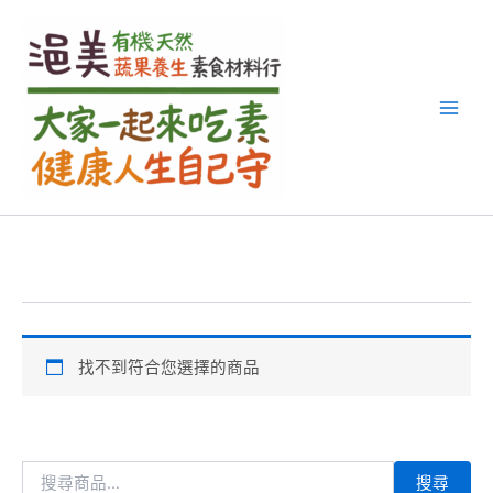
搜
跳
尋
至
關
主
鍵
要
字
內
:
容
找不到符合您選擇的商品
搜尋