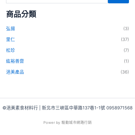
商品分類
弘揚
(3)
里仁
(37)
松珍
(7)
紘裕善齋
(1)
浥美產品
(36)
©浥美素食材料行 | 新北市三峽區中華路137巷1-1號 0958971568
P
o
w
e
r
b
y
驅
動
城
市
網
路
行
銷