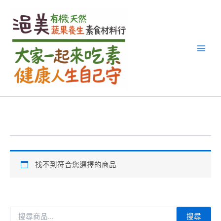
搜
跳
尋
至
關
主
鍵
要
字
內
:
容
找不到符合您選擇的商品
搜尋