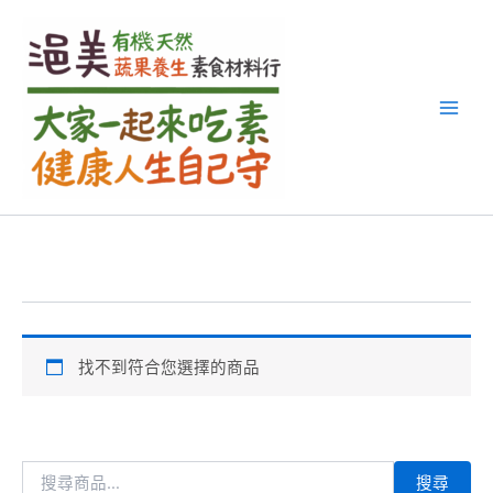
搜
跳
尋
至
關
主
鍵
要
字
內
:
容
找不到符合您選擇的商品
搜尋