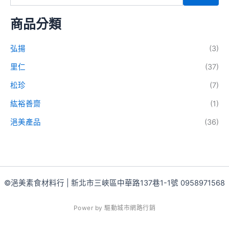
商品分類
弘揚
(3)
里仁
(37)
松珍
(7)
紘裕善齋
(1)
浥美產品
(36)
©浥美素食材料行 | 新北市三峽區中華路137巷1-1號 0958971568
P
o
w
e
r
b
y
驅
動
城
市
網
路
行
銷