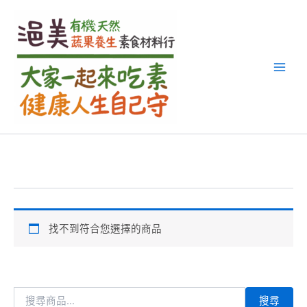
搜
跳
尋
至
關
主
鍵
要
字
內
:
容
找不到符合您選擇的商品
搜尋