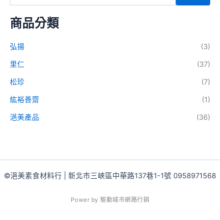
商品分類
弘揚
(3)
里仁
(37)
松珍
(7)
紘裕善齋
(1)
浥美產品
(36)
©浥美素食材料行 | 新北市三峽區中華路137巷1-1號 0958971568
P
o
w
e
r
b
y
驅
動
城
市
網
路
行
銷