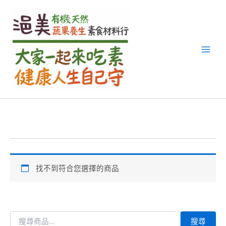
搜
跳
尋
至
關
主
鍵
要
字
內
:
容
找不到符合您選擇的商品
搜尋