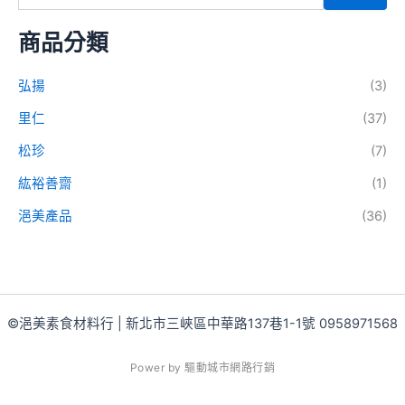
商品分類
弘揚
(3)
里仁
(37)
松珍
(7)
紘裕善齋
(1)
浥美產品
(36)
©浥美素食材料行 | 新北市三峽區中華路137巷1-1號 0958971568
P
o
w
e
r
b
y
驅
動
城
市
網
路
行
銷