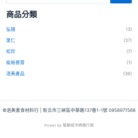
商品分類
弘揚
(3)
里仁
(37)
松珍
(7)
紘裕善齋
(1)
浥美產品
(36)
©浥美素食材料行 | 新北市三峽區中華路137巷1-1號 0958971568
P
o
w
e
r
b
y
驅
動
城
市
網
路
行
銷