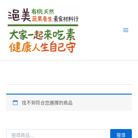
搜
跳
尋
至
關
主
鍵
要
字
內
:
容
找不到符合您選擇的商品
搜尋